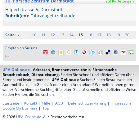
10.
Porsche Zentrum Darmstadt
auf Karte zeigen
Hilpertstrasse 5, Darmstadt
Rubrik(en):
Fahrzeugeinzelhandel
Seite:
‹
...
10
11
12
13
14
15
16
17
18
19
20
...
Empfehlen Sie uns
bei:
UPA-Online.de
- Adressen, Branchenverzeichnis, Firmensuche,
Branchenbuch, Dienstleistung.
Finden Sie schnell und effizient Daten über
Firmen und Institutionen bei
UPA-Online.de
Suchen Sie ein Restaurant, ein
Automobilhaus, ein Geschäft oder einen Architekten? Wir helfen Ihnen gerne
weiter. Verschiedene Suchbegriffe leiten Sie auf schnelle und effiziente Weise
zu den Firmen, die Sie suchen.
Startseite
|
Kontakt
|
Hilfe
|
AGB
|
Datenschutzerklärung
|
Impressum
|
Google My Business
|
Top
© 2026
UPA-Online.de
. Alle Rechte vorbehalten.