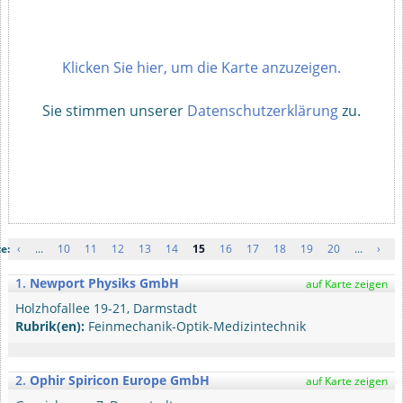
Klicken Sie hier, um die Karte anzuzeigen.
Sie stimmen unserer
Datenschutzerklärung
zu.
e:
‹
...
10
11
12
13
14
15
16
17
18
19
20
...
›
1.
Newport Physiks GmbH
auf Karte zeigen
Holzhofallee 19-21, Darmstadt
Rubrik(en):
Feinmechanik-Optik-Medizintechnik
2.
Ophir Spiricon Europe GmbH
auf Karte zeigen