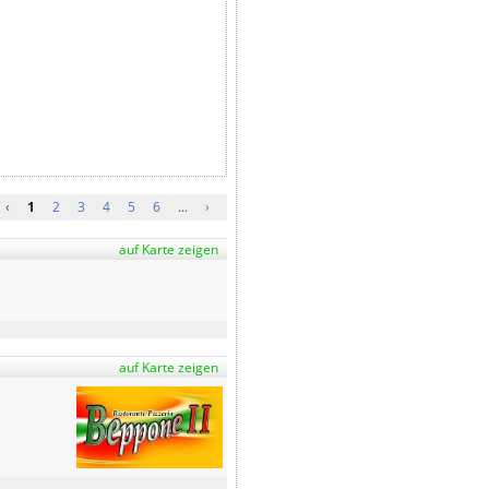
‹
1
2
3
4
5
6
...
›
auf Karte zeigen
auf Karte zeigen