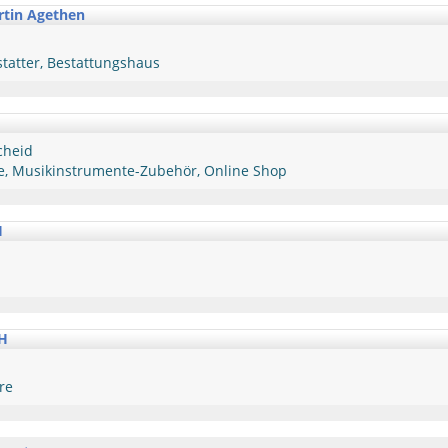
rtin Agethen
tatter, Bestattungshaus
cheid
, Musikinstrumente-Zubehör, Online Shop
H
H
re