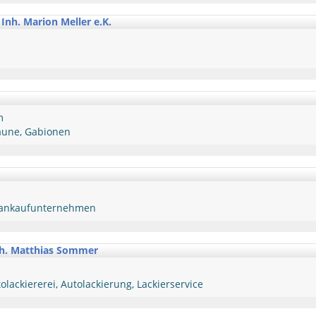
nh. Marion Meller e.K.
m
äune, Gabionen
oankaufunternehmen
nh. Matthias Sommer
olackiererei, Autolackierung, Lackierservice