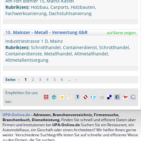
Am Fort Biehler 15, Mainz-Kastel
Rubrik(en):
Holzbau, Carports, Holzbauten,
Fachwerksanierung, Dachstuhlsanierung
10.
Mainzer - Metall - Verwertung GbR
auf Karte zeigen
Industriestrasse 1 D, Mainz
Rubrik(en):
Schrotthandel, Containerdienst, Schrotthandel,
Containerdienste, Metallhandel, Altmetallhandel,
Altmetallentsorgung
Seite:
‹
1
2
3
4
5
6
...
›
Empfehlen Sie uns
bei:
UPA-Online.de
- Adressen, Branchenverzeichnis, Firmensuche,
Branchenbuch, Dienstleistung.
Finden Sie schnell und effizient Daten über
Firmen und Institutionen bei
UPA-Online.de
Suchen Sie ein Restaurant, ein
Automobilhaus, ein Geschäft oder einen Architekten? Wir helfen Ihnen gerne
weiter. Verschiedene Suchbegriffe leiten Sie auf schnelle und effiziente Weise
zu den Firmen, die Sie suchen.