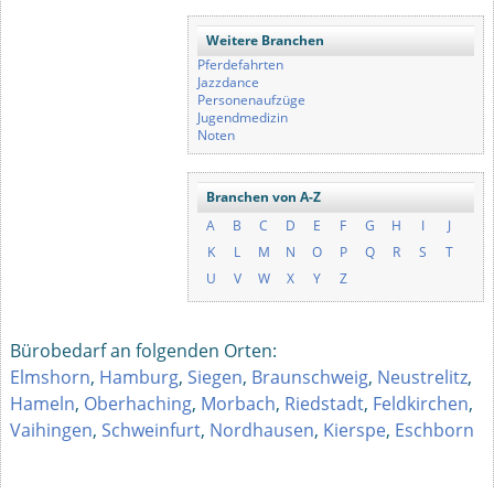
Weitere Branchen
Pferdefahrten
Jazzdance
Personenaufzüge
Jugendmedizin
Noten
Branchen von A-Z
A
B
C
D
E
F
G
H
I
J
K
L
M
N
O
P
Q
R
S
T
U
V
W
X
Y
Z
Bürobedarf an folgenden Orten:
Elmshorn
,
Hamburg
,
Siegen
,
Braunschweig
,
Neustrelitz
,
Hameln
,
Oberhaching
,
Morbach
,
Riedstadt
,
Feldkirchen
,
Vaihingen
,
Schweinfurt
,
Nordhausen
,
Kierspe
,
Eschborn