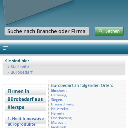
Suchen
Sie sind hier
Startseite
Bürobedarf
Bürobedarf an folgenden Orten:
Firmen in
Elmshorn
,
Hamburg
,
Bürobedarf aus
Siegen
,
Braunschweig
,
Kierspe
Neustrelitz
,
Hameln
,
Oberhaching
,
1.
Helit Innovative
Morbach
,
Büroprodukte
Riedstadt
,