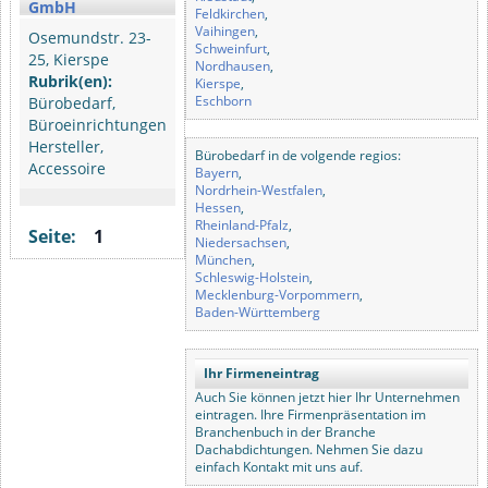
GmbH
Feldkirchen
,
Vaihingen
,
Osemundstr. 23-
Schweinfurt
,
25, Kierspe
Nordhausen
,
Rubrik(en):
Kierspe
,
Eschborn
Bürobedarf,
Büroeinrichtungen
Hersteller,
Bürobedarf in de volgende regios:
Accessoire
Bayern
,
Nordrhein-Westfalen
,
Hessen
,
Rheinland-Pfalz
,
Seite:
1
Niedersachsen
,
München
,
Schleswig-Holstein
,
Mecklenburg-Vorpommern
,
Baden-Württemberg
Ihr Firmeneintrag
Auch Sie können jetzt hier Ihr Unternehmen
eintragen. Ihre Firmenpräsentation im
Branchenbuch in der Branche
Dachabdichtungen. Nehmen Sie dazu
einfach Kontakt mit uns auf.