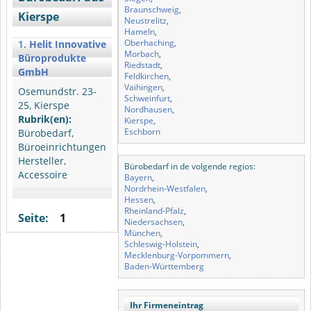
Braunschweig
,
Kierspe
Neustrelitz
,
Hameln
,
Oberhaching
,
1.
Helit Innovative
Morbach
,
Büroprodukte
Riedstadt
,
GmbH
Feldkirchen
,
Vaihingen
,
Osemundstr. 23-
Schweinfurt
,
25, Kierspe
Nordhausen
,
Rubrik(en):
Kierspe
,
Eschborn
Bürobedarf,
Büroeinrichtungen
Hersteller,
Bürobedarf in de volgende regios:
Accessoire
Bayern
,
Nordrhein-Westfalen
,
Hessen
,
Rheinland-Pfalz
,
Seite:
1
Niedersachsen
,
München
,
Schleswig-Holstein
,
Mecklenburg-Vorpommern
,
Baden-Württemberg
Ihr Firmeneintrag