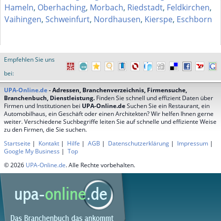
Hameln
,
Oberhaching
,
Morbach
,
Riedstadt
,
Feldkirchen
,
Vaihingen
,
Schweinfurt
,
Nordhausen
,
Kierspe
,
Eschborn
Empfehlen Sie uns
bei:
UPA-Online.de
- Adressen, Branchenverzeichnis, Firmensuche,
Branchenbuch, Dienstleistung.
Finden Sie schnell und effizient Daten über
Firmen und Institutionen bei
UPA-Online.de
Suchen Sie ein Restaurant, ein
Automobilhaus, ein Geschäft oder einen Architekten? Wir helfen Ihnen gerne
weiter. Verschiedene Suchbegriffe leiten Sie auf schnelle und effiziente Weise
zu den Firmen, die Sie suchen.
Startseite
|
Kontakt
|
Hilfe
|
AGB
|
Datenschutzerklärung
|
Impressum
|
Google My Business
|
Top
© 2026
UPA-Online.de
. Alle Rechte vorbehalten.