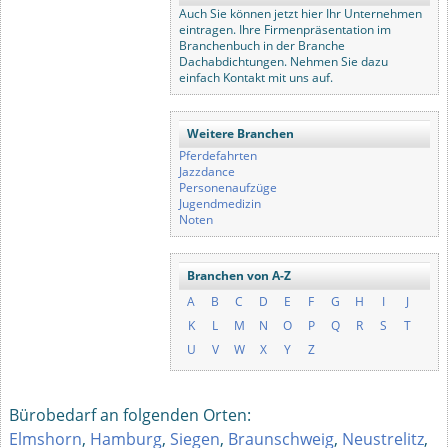
Auch Sie können jetzt hier Ihr Unternehmen
eintragen. Ihre Firmenpräsentation im
Branchenbuch in der Branche
Dachabdichtungen. Nehmen Sie dazu
einfach Kontakt mit uns auf.
Weitere Branchen
Pferdefahrten
Jazzdance
Personenaufzüge
Jugendmedizin
Noten
Branchen von A-Z
A
B
C
D
E
F
G
H
I
J
K
L
M
N
O
P
Q
R
S
T
U
V
W
X
Y
Z
Bürobedarf an folgenden Orten:
Elmshorn
,
Hamburg
,
Siegen
,
Braunschweig
,
Neustrelitz
,