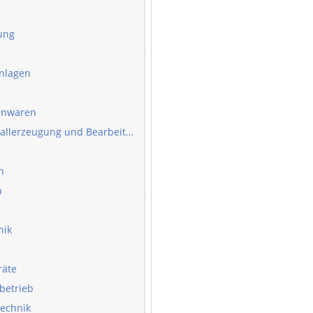
gung
anlagen
senwaren
Eisen- und Metallerzeugung und Bearbeitung
n
n
nik
räte
rbetrieb
technik