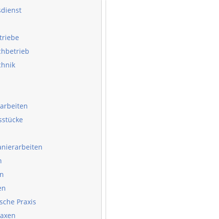
dienst
triebe
chbetrieb
chnik
arbeiten
sstücke
anierarbeiten
n
n
en
sche Praxis
raxen