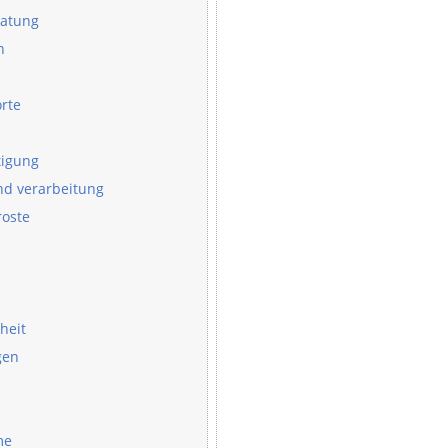
atung
n
rte
tigung
nd verarbeitung
roste
heit
gen
me