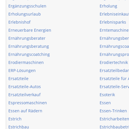
Ergänzungsschulen
Erholung
Erholungsurlaub
Erlebniseinkau
Erlebnishof
Erlebnisparks
Erneuerbare Energien
Erntemaschin
Ernährungsberater
Ernährungsber
Ernährungsberatung
Ernährungsco
Ernährungscoatching
Ernährungspr
Erodiermaschinen
Erodiertechnik
ERP-Lösungen
Ersatzteilbedar
Ersatzteile
Ersatzteile für
Ersatzteile-Autos
Ersatzteile-Ser
Ersatzteilverkauf
Esoterik
Espressomaschinen
Essen
Essen auf Rädern
Essen-Trinken
Estrich
Estricharbeite
Estrichbau
Estrichbaubetr