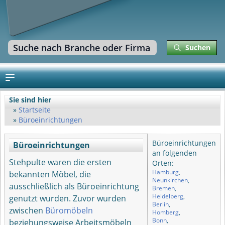
Suchen
Sie sind hier
Startseite
Büroeinrichtungen
Büroeinrichtungen
Büroeinrichtungen
an folgenden
Stehpulte waren die ersten
Orten:
Hamburg
,
bekannten Möbel, die
Neunkirchen
,
ausschließlich als Büroeinrichtung
Bremen
,
Heidelberg
,
genutzt wurden. Zuvor wurden
Berlin
,
zwischen
Büromöbeln
Homberg
,
Bonn
,
beziehungsweise Arbeitsmöbeln