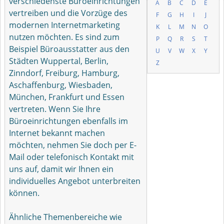
verschiedenste Büroeinrichtungen
A
B
C
D
E
vertreiben und die Vorzüge des
F
G
H
I
J
modernen Internetmarketing
K
L
M
N
O
nutzen möchten. Es sind zum
P
Q
R
S
T
Beispiel Büroausstatter aus den
U
V
W
X
Y
Städten Wuppertal, Berlin,
Z
Zinndorf, Freiburg, Hamburg,
Aschaffenburg, Wiesbaden,
München, Frankfurt und Essen
vertreten. Wenn Sie Ihre
Büroeinrichtungen ebenfalls im
Internet bekannt machen
möchten, nehmen Sie doch per E-
Mail oder telefonisch Kontakt mit
uns auf, damit wir Ihnen ein
individuelles Angebot unterbreiten
können.
Ähnliche Themenbereiche wie