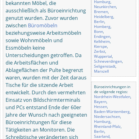
Hamburg
,
bekannten Möbel, die
Neunkirchen
,
ausschließlich als Büroeinrichtung
Bremen
,
Heidelberg
,
genutzt wurden. Zuvor wurden
Berlin
,
zwischen
Büromöbeln
Homberg
,
Bonn
,
beziehungsweise Arbeitsmöbeln
Endingen
,
sowie Wohnmöbeln und
Kelkheim
,
Kierspe
,
Essmöbeln keine
Zerbst
,
Unterscheidungen getroffen. Da
Wuppertal
,
Schneverdingen
,
die Arbeitsflächen und
Seligenstadt
,
Ablageflächen der Pulte begrenzt
Marxzell
waren, wurden mit der Zeit daraus
Tische für die sitzende Arbeit
Büroeinrichtungen in
entwickelt. Durch den vermehrten
de volgende regios:
Nordrhein-Westfalen
,
Einsatz von Bildschirmterminals
Bayern
,
und PCs entstand Ende der 60er
Hessen
,
Baden-Württemberg
,
Jahre der Wunsch nach geeigneten
Niedersachsen
,
Büroeinrichtungen für diese
Hamburg
,
Rheinland-Pfalz
,
Tätigkeiten an Monitoren. Die
Berlin
,
Schreibtische veränderten sich
Saarland
,