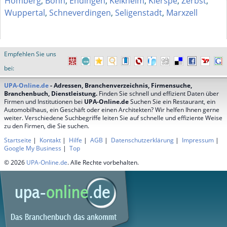
Homberg
,
Bonn
,
Endingen
,
Kelkheim
,
Kierspe
,
Zerbst
,
Wuppertal
,
Schneverdingen
,
Seligenstadt
,
Marxzell
Empfehlen Sie uns
bei:
UPA-Online.de
- Adressen, Branchenverzeichnis, Firmensuche,
Branchenbuch, Dienstleistung.
Finden Sie schnell und effizient Daten über
Firmen und Institutionen bei
UPA-Online.de
Suchen Sie ein Restaurant, ein
Automobilhaus, ein Geschäft oder einen Architekten? Wir helfen Ihnen gerne
weiter. Verschiedene Suchbegriffe leiten Sie auf schnelle und effiziente Weise
zu den Firmen, die Sie suchen.
Startseite
|
Kontakt
|
Hilfe
|
AGB
|
Datenschutzerklärung
|
Impressum
|
Google My Business
|
Top
© 2026
UPA-Online.de
. Alle Rechte vorbehalten.