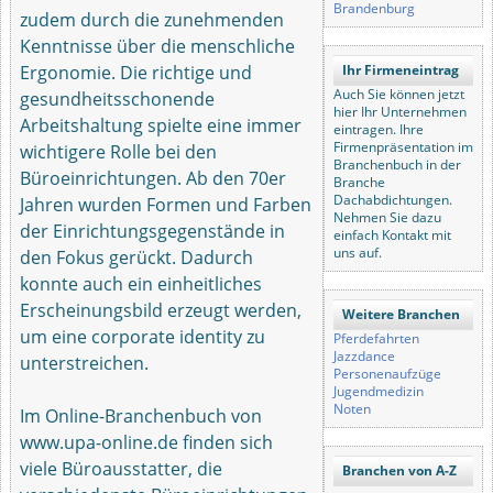
Brandenburg
zudem durch die zunehmenden
Kenntnisse über die menschliche
Ergonomie. Die richtige und
Ihr Firmeneintrag
Auch Sie können jetzt
gesundheitsschonende
hier Ihr Unternehmen
Arbeitshaltung spielte eine immer
eintragen. Ihre
Firmenpräsentation im
wichtigere Rolle bei den
Branchenbuch in der
Büroeinrichtungen. Ab den 70er
Branche
Dachabdichtungen.
Jahren wurden Formen und Farben
Nehmen Sie dazu
der Einrichtungsgegenstände in
einfach Kontakt mit
uns auf.
den Fokus gerückt. Dadurch
konnte auch ein einheitliches
Erscheinungsbild erzeugt werden,
Weitere Branchen
um eine corporate identity zu
Pferdefahrten
Jazzdance
unterstreichen.
Personenaufzüge
Jugendmedizin
Noten
Im Online-Branchenbuch von
www.upa-online.de finden sich
viele Büroausstatter, die
Branchen von A-Z