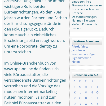
Arbeitshaltung spielte eine immer
eintragen. Ihre
Firmenpräsentation im
wichtigere Rolle bei den
Branchenbuch in der
Büroeinrichtungen. Ab den 70er
Branche
Dachabdichtungen.
Jahren wurden Formen und Farben
Nehmen Sie dazu
der Einrichtungsgegenstände in
einfach Kontakt mit
uns auf.
den Fokus gerückt. Dadurch
konnte auch ein einheitliches
Erscheinungsbild erzeugt werden,
Weitere Branchen
um eine corporate identity zu
Pferdefahrten
Jazzdance
unterstreichen.
Personenaufzüge
Jugendmedizin
Noten
Im Online-Branchenbuch von
www.upa-online.de finden sich
viele Büroausstatter, die
Branchen von A-Z
verschiedenste Büroeinrichtungen
A
B
C
D
E
vertreiben und die Vorzüge des
F
G
H
I
J
modernen Internetmarketing
K
L
M
N
O
nutzen möchten. Es sind zum
P
Q
R
S
T
Beispiel Büroausstatter aus den
U
V
W
X
Y