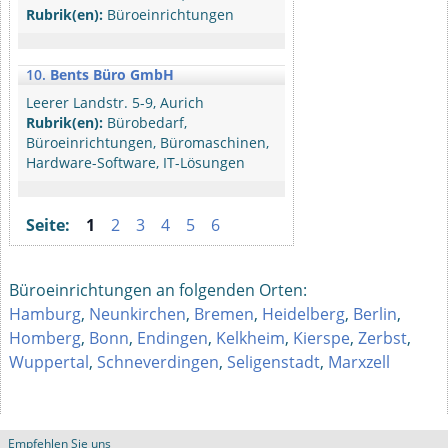
Rubrik(en):
Büroeinrichtungen
10.
Bents Büro GmbH
Leerer Landstr. 5-9, Aurich
Rubrik(en):
Bürobedarf,
Büroeinrichtungen, Büromaschinen,
Hardware-Software, IT-Lösungen
Seite:
1
2
3
4
5
6
Büroeinrichtungen an folgenden Orten:
Hamburg
,
Neunkirchen
,
Bremen
,
Heidelberg
,
Berlin
,
Homberg
,
Bonn
,
Endingen
,
Kelkheim
,
Kierspe
,
Zerbst
,
Wuppertal
,
Schneverdingen
,
Seligenstadt
,
Marxzell
Empfehlen Sie uns