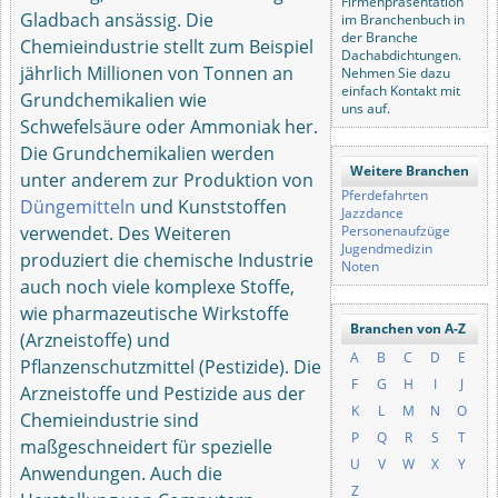
Firmenpräsentation
Gladbach ansässig. Die
im Branchenbuch in
der Branche
Chemieindustrie stellt zum Beispiel
Dachabdichtungen.
jährlich Millionen von Tonnen an
Nehmen Sie dazu
einfach Kontakt mit
Grundchemikalien wie
uns auf.
Schwefelsäure oder Ammoniak her.
Die Grundchemikalien werden
Weitere Branchen
unter anderem zur Produktion von
Pferdefahrten
Düngemitteln
und Kunststoffen
Jazzdance
verwendet. Des Weiteren
Personenaufzüge
Jugendmedizin
produziert die chemische Industrie
Noten
auch noch viele komplexe Stoffe,
wie pharmazeutische Wirkstoffe
Branchen von A-Z
(Arzneistoffe) und
A
B
C
D
E
Pflanzenschutzmittel (Pestizide). Die
F
G
H
I
J
Arzneistoffe und Pestizide aus der
K
L
M
N
O
Chemieindustrie sind
P
Q
R
S
T
maßgeschneidert für spezielle
U
V
W
X
Y
Anwendungen. Auch die
Z