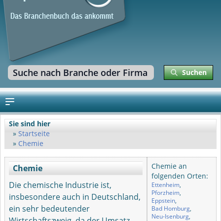
Suchen
Sie sind hier
Startseite
Chemie
Chemie an
Chemie
folgenden Orten:
Die chemische Industrie ist,
Ettenheim
,
Pforzheim
,
insbesondere auch in Deutschland,
Eppstein
,
ein sehr bedeutender
Bad Homburg
,
Neu-Isenburg
,
Wirtschaftszweig, da der Umsatz