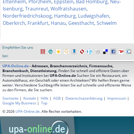
Ettenheim
,
Pforzheim
,
Eppstein
,
Bad Homburg
,
Neu-
Isenburg
,
Traunreut
,
Wolfratshausen
,
Norderfriedrichskoog
,
Hamburg
,
Ludwigshafen
,
Oberkirch
,
Frankfurt
,
Hanau
,
Geesthacht
,
Schwelm
Empfehlen Sie uns
bei:
UPA-Online.de
- Adressen, Branchenverzeichnis, Firmensuche,
Branchenbuch, Dienstleistung.
Finden Sie schnell und effizient Daten über
Firmen und Institutionen bei
UPA-Online.de
Suchen Sie ein Restaurant, ein
Automobilhaus, ein Geschäft oder einen Architekten? Wir helfen Ihnen gerne
weiter. Verschiedene Suchbegriffe leiten Sie auf schnelle und effiziente Weise
zu den Firmen, die Sie suchen.
Startseite
|
Kontakt
|
Hilfe
|
AGB
|
Datenschutzerklärung
|
Impressum
|
Google My Business
|
Top
© 2026
UPA-Online.de
. Alle Rechte vorbehalten.