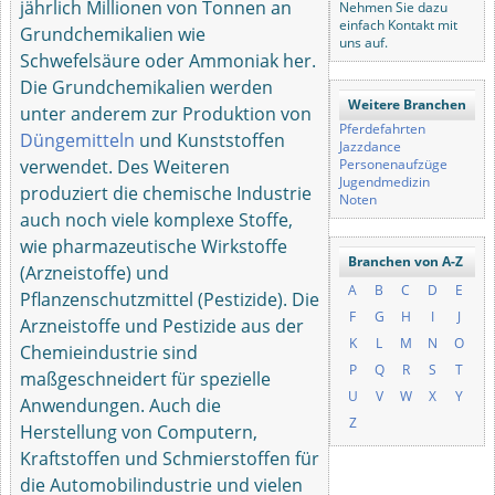
jährlich Millionen von Tonnen an
Nehmen Sie dazu
einfach Kontakt mit
Grundchemikalien wie
uns auf.
Schwefelsäure oder Ammoniak her.
Die Grundchemikalien werden
Weitere Branchen
unter anderem zur Produktion von
Pferdefahrten
Düngemitteln
und Kunststoffen
Jazzdance
verwendet. Des Weiteren
Personenaufzüge
Jugendmedizin
produziert die chemische Industrie
Noten
auch noch viele komplexe Stoffe,
wie pharmazeutische Wirkstoffe
Branchen von A-Z
(Arzneistoffe) und
A
B
C
D
E
Pflanzenschutzmittel (Pestizide). Die
F
G
H
I
J
Arzneistoffe und Pestizide aus der
K
L
M
N
O
Chemieindustrie sind
P
Q
R
S
T
maßgeschneidert für spezielle
U
V
W
X
Y
Anwendungen. Auch die
Z
Herstellung von Computern,
Kraftstoffen und Schmierstoffen für
die Automobilindustrie und vielen