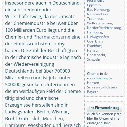
Pforzheim
,
insbesondere auch in Deutschland,
Eppstein
,
ein sehr bedeutender
Bad Homburg
,
Neu-Isenburg
,
Wirtschaftszweig, da der Umsatz
Traunreut
,
der Chemieindustrie bei weit über
Wolfratshausen
,
Norderfriedrichskoog
,
100 Milliarden Euro liegt und die
Hamburg
,
Chemie- und
Pharmakonzerne
eine
Ludwigshafen
,
Oberkirch
,
der einflussreichsten Lobbys
Frankfurt
,
haben. Die Zahl der Beschäftigten
Hanau
,
Geesthacht
,
in der chemische Industrie lag nach
Schwelm
der Wiedervereinigung
Deutschlands bei über 700000
Chemie in de
Mitarbeitern und ist jetzt unter
volgende regios:
Hessen
,
500000 gesunken. Unternehmen
Schleswig-Holstein
,
die im weitläufigen Feld der Chemie
Bayern
tätig sind und chemische
Erzeugnisse herstellen sind in
Ihr Firmeneintrag
Ludwigshafen, Berlin, Wismar,
Auch Sie können jetzt
Brühl, Gütersloh, München,
hier Ihr Unternehmen
eintragen. Ihre
Hamburg, Wiesbaden und Bergisch