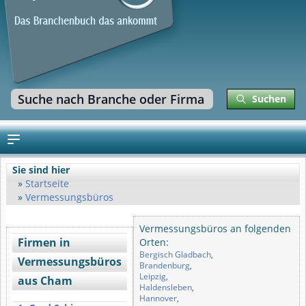
Suchen
Sie sind hier
Startseite
Vermessungsbüros
Vermessungsbüros an folgenden
Firmen in
Orten:
Bergisch Gladbach
,
Vermessungsbüros
Brandenburg
,
Leipzig
,
aus Cham
Haldensleben
,
Hannover
,