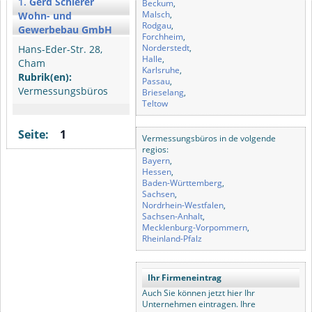
1.
Gerd Schierer
Beckum
,
Malsch
,
Wohn- und
Rodgau
,
Gewerbebau GmbH
Forchheim
,
Norderstedt
,
Hans-Eder-Str. 28,
Halle
,
Cham
Karlsruhe
,
Rubrik(en):
Passau
,
Vermessungsbüros
Brieselang
,
Teltow
Seite:
1
Vermessungsbüros in de volgende
regios:
Bayern
,
Hessen
,
Baden-Württemberg
,
Sachsen
,
Nordrhein-Westfalen
,
Sachsen-Anhalt
,
Mecklenburg-Vorpommern
,
Rheinland-Pfalz
Ihr Firmeneintrag
Auch Sie können jetzt hier Ihr
Unternehmen eintragen. Ihre