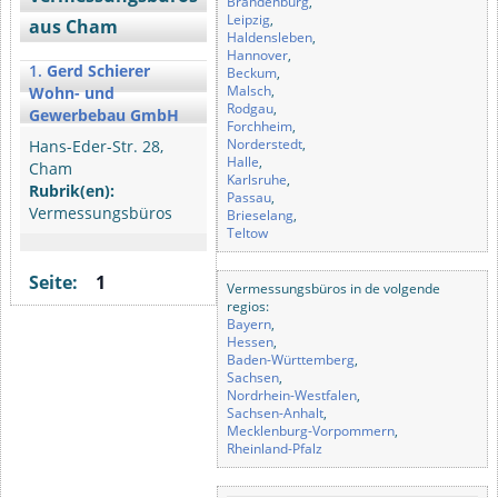
Brandenburg
,
Leipzig
,
aus Cham
Haldensleben
,
Hannover
,
1.
Gerd Schierer
Beckum
,
Malsch
,
Wohn- und
Rodgau
,
Gewerbebau GmbH
Forchheim
,
Norderstedt
,
Hans-Eder-Str. 28,
Halle
,
Cham
Karlsruhe
,
Rubrik(en):
Passau
,
Vermessungsbüros
Brieselang
,
Teltow
Seite:
1
Vermessungsbüros in de volgende
regios:
Bayern
,
Hessen
,
Baden-Württemberg
,
Sachsen
,
Nordrhein-Westfalen
,
Sachsen-Anhalt
,
Mecklenburg-Vorpommern
,
Rheinland-Pfalz