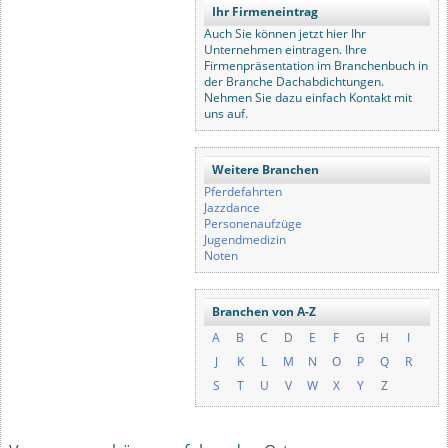
Ihr Firmeneintrag
Auch Sie können jetzt hier Ihr
Unternehmen eintragen. Ihre
Firmenpräsentation im Branchenbuch in
der Branche Dachabdichtungen.
Nehmen Sie dazu einfach Kontakt mit
uns auf.
Weitere Branchen
Pferdefahrten
Jazzdance
Personenaufzüge
Jugendmedizin
Noten
Branchen von A-Z
A
B
C
D
E
F
G
H
I
J
K
L
M
N
O
P
Q
R
S
T
U
V
W
X
Y
Z