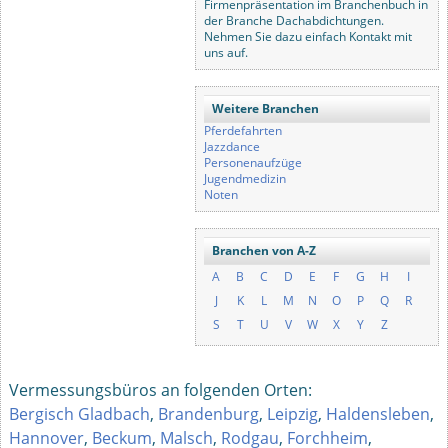
Firmenpräsentation im Branchenbuch in
der Branche Dachabdichtungen.
Nehmen Sie dazu einfach Kontakt mit
uns auf.
Weitere Branchen
Pferdefahrten
Jazzdance
Personenaufzüge
Jugendmedizin
Noten
Branchen von A-Z
A
B
C
D
E
F
G
H
I
J
K
L
M
N
O
P
Q
R
S
T
U
V
W
X
Y
Z
Vermessungsbüros an folgenden Orten:
Bergisch Gladbach
,
Brandenburg
,
Leipzig
,
Haldensleben
,
Hannover
,
Beckum
,
Malsch
,
Rodgau
,
Forchheim
,